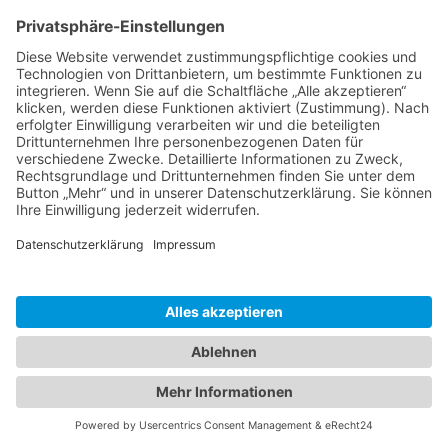
Darstellung der Schriftarten Google Fonts verwenden. Beim
Aufruf von Google Maps lädt Ihr Browser die benötigten Web
Fonts in ihren Browsercache, um Texte und Schriftarten korrekt
anzuzeigen.
Die Nutzung von Google Maps erfolgt im Interesse einer
ansprechenden Darstellung unserer Online-Angebote und an
einer leichten Auffindbarkeit der von uns auf der Website
angegebenen Orte. Dies stellt ein berechtigtes Interesse im
Sinne von Art. 6 Abs. 1 lit. f DSGVO dar. Sofern eine
entsprechende Einwilligung abgefragt wurde, erfolgt die
Verarbeitung ausschließlich auf Grundlage von Art. 6 Abs. 1 lit.
a DSGVO und § 25 Abs. 1 TDDDG, soweit die Einwilligung die
Speicherung von Cookies oder den Zugriff auf Informationen im
Endgerät des Nutzers (z. B. Device-Fingerprinting) im Sinne
des TDDDG umfasst. Die Einwilligung ist jederzeit widerrufbar.
Die Datenübertragung in die USA wird auf die
Standardvertragsklauseln der EU-Kommission gestützt. Details
finden Sie hier: